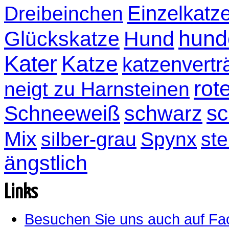
Einzelkatz
Dreibeinchen
hund
Glückskatze
Hund
Kater
Katze
katzenvertr
rot
neigt zu Harnsteinen
sc
Schneeweiß
schwarz
Mix
silber-grau
Spynx
ste
ängstlich
Links
Besuchen Sie uns auch auf F