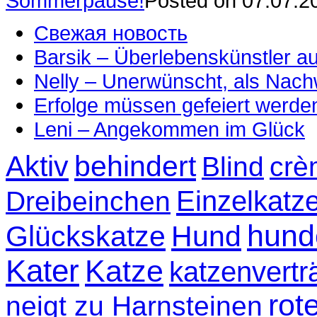
Sommerpause!
Posted on 07.07.2
Свежая новость
Barsik – Überlebenskünstler 
Nelly – Unerwünscht, als Nac
Erfolge müssen gefeiert werde
Leni – Angekommen im Glück
Aktiv
behindert
Blind
crè
Einzelkatz
Dreibeinchen
hund
Glückskatze
Hund
Kater
Katze
katzenvertr
rot
neigt zu Harnsteinen