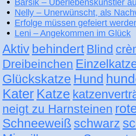
Barsik – Überlebenskünstler 
Nelly – Unerwünscht, als Nac
Erfolge müssen gefeiert werde
Leni – Angekommen im Glück
Aktiv
behindert
Blind
crè
Einzelkatz
Dreibeinchen
hund
Glückskatze
Hund
Kater
Katze
katzenvertr
rot
neigt zu Harnsteinen
sc
Schneeweiß
schwarz