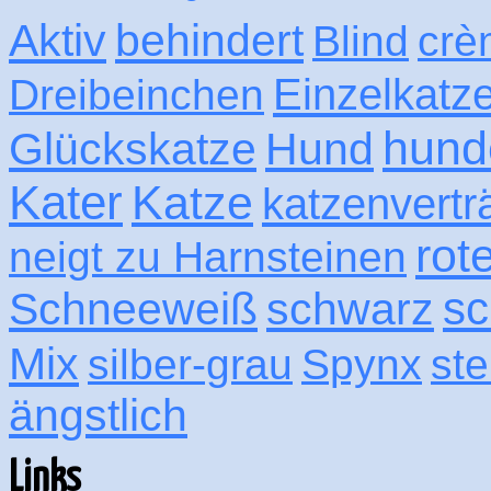
Aktiv
behindert
Blind
crè
Einzelkatz
Dreibeinchen
hund
Glückskatze
Hund
Kater
Katze
katzenvertr
rot
neigt zu Harnsteinen
sc
Schneeweiß
schwarz
Mix
silber-grau
Spynx
ste
ängstlich
Links