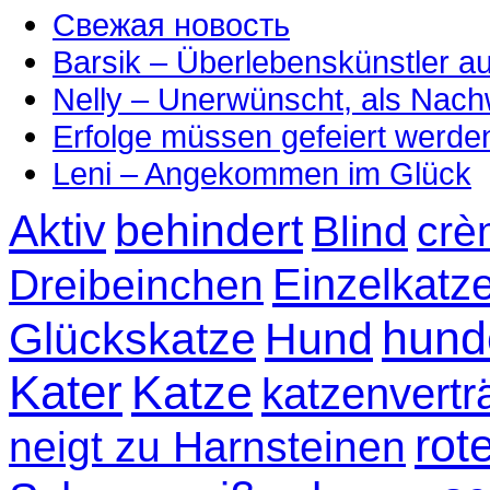
Свежая новость
Barsik – Überlebenskünstler 
Nelly – Unerwünscht, als Nac
Erfolge müssen gefeiert werde
Leni – Angekommen im Glück
Aktiv
behindert
Blind
crè
Einzelkatz
Dreibeinchen
hund
Glückskatze
Hund
Kater
Katze
katzenvertr
rot
neigt zu Harnsteinen