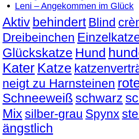
Leni – Angekommen im Glück
Aktiv
behindert
Blind
crè
Einzelkatz
Dreibeinchen
hund
Glückskatze
Hund
Kater
Katze
katzenvertr
rot
neigt zu Harnsteinen
sc
Schneeweiß
schwarz
Mix
silber-grau
Spynx
ste
ängstlich