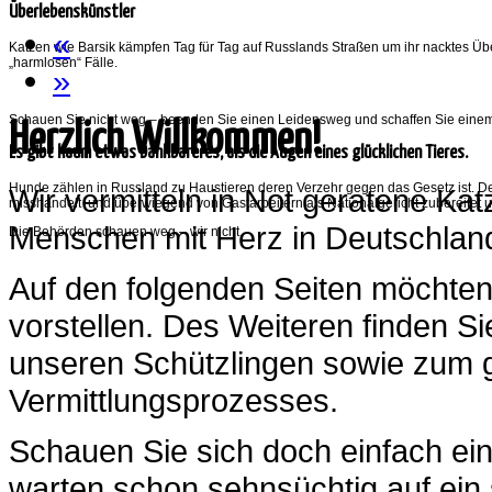
Überlebenskünstler
«
Katzen wie Barsik kämpfen Tag für Tag auf Russlands Straßen um ihr nacktes Ü
„harmlosen“ Fälle.
»
Schauen Sie nicht weg – beenden Sie einen Leidensweg und schaffen Sie einem
Herzlich Willkommen!
Es gibt kaum etwas Dankbareres, als die Augen eines glücklichen Tieres.
Hunde zählen in Russland zu Haustieren deren Verzehr gegen das Gesetz ist. D
Wir vermitteln in Not geratene K
misshandelt und überwiegend von Gastarbeitern als Nationalgericht zubereitet 
Menschen mit Herz in Deutschlan
Die Behörden schauen weg – wir nicht.
Auf den folgenden Seiten möchten
vorstellen. Des Weiteren finden Si
unseren Schützlingen sowie zum 
Vermittlungsprozesses.
Schauen Sie sich doch einfach ein
warten schon sehnsüchtig auf ein 