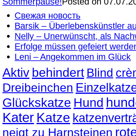
Sommerpause!
Posted on 07.07.2
Свежая новость
Barsik – Überlebenskünstler 
Nelly – Unerwünscht, als Nac
Erfolge müssen gefeiert werde
Leni – Angekommen im Glück
Aktiv
behindert
Blind
crè
Einzelkatz
Dreibeinchen
hund
Glückskatze
Hund
Kater
Katze
katzenvertr
rot
neigt zu Harnsteinen