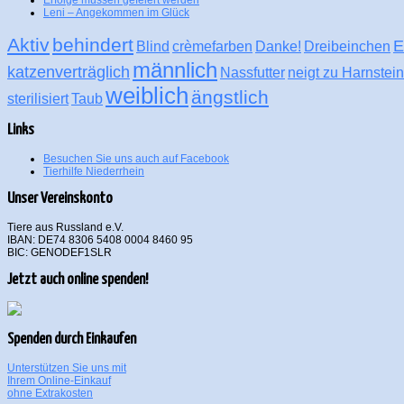
Leni – Angekommen im Glück
Aktiv
behindert
E
Blind
crèmefarben
Danke!
Dreibeinchen
männlich
katzenverträglich
Nassfutter
neigt zu Harnstei
weiblich
ängstlich
sterilisiert
Taub
Links
Besuchen Sie uns auch auf Facebook
Tierhilfe Niederrhein
Unser Vereinskonto
Tiere aus Russland e.V.
IBAN: DE74 8306 5408 0004 8460 95
BIC: GENODEF1SLR
Jetzt auch online spenden!
Spenden durch Einkaufen
Unterstützen Sie uns mit
Ihrem Online-Einkauf
ohne Extrakosten