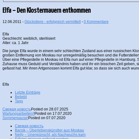
Elfa – Den Klostermauern entkommen
12.06.2011 -
Glückstiere - erfolgreich vermittelt
-
0 Kommentare
Elfa
Geschlecht: weiblich, sterilisiert
Alter: ca. 1 Jahr
Die junge Elfa wurde in einem sehr schlechten Zustand aus einer russischen Klos
großen Entfernung von Moskau nur unregelmäßig besuchen und die Futterstellen 
Über eine Pflegestelle in Moskau ist Elfa nun auf einer Pflegestelle in Hamburg. S
Zuhause muss Geduld und Verständnis haben und ihr ein bisschen Zeit geben, sic
gefasst hat. Mir ihren Artgenossen kommt Elfa gut klar, so dass sie sich auch wu
Elfa
Letzte Einträge
Beliebt
Tags
Свежая новость
Posted on 28.07.2025
Wartungsarbeiten!!
Posted on 17.07.2020
Sommerpause!
Posted on 07.07.2020
Свежая новость
Barsik – Überlebenskünstler aus Moskau
Nelly – Unerwünscht, als Nachwuchs kam
Erfolge müssen gefeiert werden