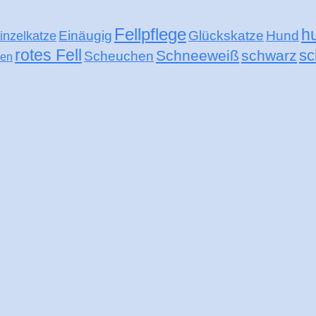
Fellpflege
h
Einäugig
Glückskatze
Hund
inzelkatze
rotes Fell
sc
Schneeweiß
schwarz
Scheuchen
nen