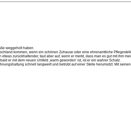
traße weggeholt haben.
Deutschland kommen, wenn ein schönen Zuhause oder eine ehrenamtliche Pflegestell
 etwas zurückhaltender, taut aber auf, wenn er merkt, dass man es gut mit ihm mei
ald er mit dem neuen Umfeld ‚warm geworden‘ ist, ist er ein wahrer Schatz.
hnungshaltung schnell langweilt und betrübt auf einer Stelle herumsitzt. Mit sein