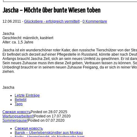
Jascha – Möchte über bunte Wiesen toben
12.06.2011 -
Glückstiere - erfolgreich vermittelt
-
0 Kommentare
Jascha
Geschlecht: männlich, kastriert
Alter: ca. 1,5 Jahre
Jascha ist ein wunderschöner roter Kater, den russische Tierschützer von der S
Er befindet sich derzeit auf einer Pflegestelle in Russland, könnte aber nach 
Anfangs braucht Jascha Zeit, sich an sein neues Umfeld zu gewöhnen. Er ist dann
Sein neues Zuhause muss ihm diese Zeit geben, Vertrauen fassen zu können. Sob
Unbedingt braucht er in seinem neuen Zuhause Freigang, da er sich in reiner Wo
ziehen.
Jascha
Letzte Einträge
Beliebt
Tags
Свежая новость
Posted on 28.07.2025
Wartungsarbeiten!!
Posted on 17.07.2020
Sommerpause!
Posted on 07.07.2020
Свежая новость
Barsik – Überlebenskünstler aus Moskau
Nelly – Unerwünscht, als Nachwuchs kam