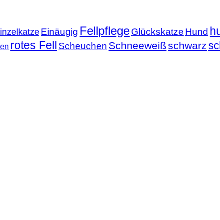
Fellpflege
h
Einäugig
Glückskatze
Hund
inzelkatze
rotes Fell
sc
Schneeweiß
schwarz
Scheuchen
nen