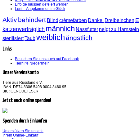
Erfolge müssen gefeiert werden
Leni – Angekommen im Glück
Aktiv
behindert
E
Blind
crèmefarben
Danke!
Dreibeinchen
männlich
katzenverträglich
Nassfutter
neigt zu Harnstei
weiblich
ängstlich
sterilisiert
Taub
Links
Besuchen Sie uns auch auf Facebook
Tierhilfe Niederrhein
Unser Vereinskonto
Tiere aus Russland e.V.
IBAN: DE74 8306 5408 0004 8460 95
BIC: GENODEF1SLR
Jetzt auch online spenden!
Spenden durch Einkaufen
Unterstützen Sie uns mit
Ihrem Online-Einkauf