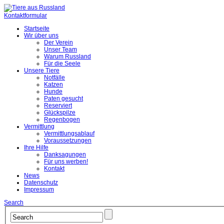
Kontaktformular
Startseite
Wir über uns
Der Verein
Unser Team
Warum Russland
Für die Seele
Unsere Tiere
Notfälle
Katzen
Hunde
Paten gesucht
Reserviert
Glückspilze
Regenbogen
Vermittlung
Vermittlungsablauf
Voraussetzungen
Ihre Hilfe
Danksagungen
Für uns werben!
Kontakt
News
Datenschutz
Impressum
Search