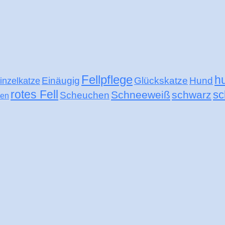
Fellpflege
h
Einäugig
Glückskatze
Hund
inzelkatze
rotes Fell
sc
Schneeweiß
schwarz
Scheuchen
nen