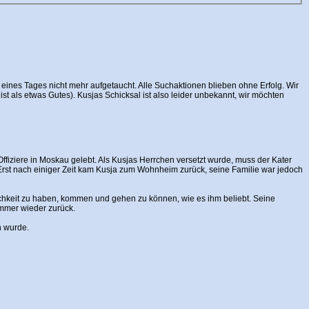
st eines Tages nicht mehr aufgetaucht. Alle Suchaktionen blieben ohne Erfolg. Wir
st als etwas Gutes). Kusjas Schicksal ist also leider unbekannt, wir möchten
Offiziere in Moskau gelebt. Als Kusjas Herrchen versetzt wurde, muss der Kater
. Erst nach einiger Zeit kam Kusja zum Wohnheim zurück, seine Familie war jedoch
ichkeit zu haben, kommen und gehen zu können, wie es ihm beliebt. Seine
immer wieder zurück.
n wurde.