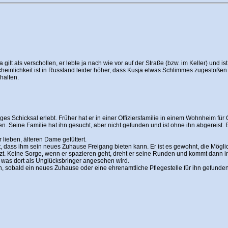
gilt als verschollen, er lebte ja nach wie vor auf der Straße (bzw. im Keller) und i
einlichkeit ist in Russland leider höher, dass Kusja etwas Schlimmes zugestoßen i
halten.
 Schicksal erlebt. Früher hat er in einer Offiziersfamilie in einem Wohnheim für 
en. Seine Familie hat ihn gesucht, aber nicht gefunden und ist ohne ihn abgereist
lieben, älteren Dame gefüttert.
t, dass ihm sein neues Zuhause Freigang bieten kann. Er ist es gewohnt, die Mögl
sitzt. Keine Sorge, wenn er spazieren geht, dreht er seine Runden und kommt dann 
t, was dort als Unglücksbringer angesehen wird.
, sobald ein neues Zuhause oder eine ehrenamtliche Pflegestelle für ihn gefunde