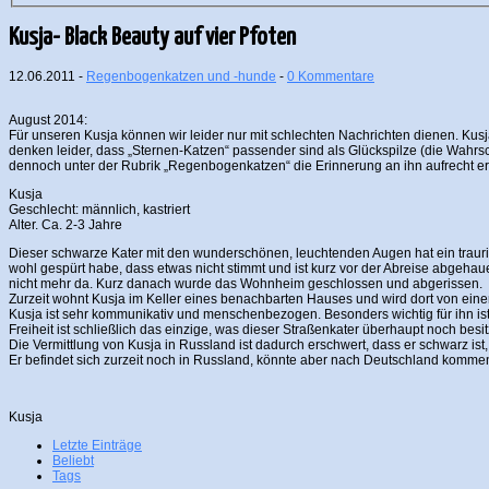
Kusja- Black Beauty auf vier Pfoten
12.06.2011 -
Regenbogenkatzen und -hunde
-
0 Kommentare
August 2014:
Für unseren Kusja können wir leider nur mit schlechten Nachrichten dienen. Kusja 
denken leider, dass „Sternen-Katzen“ passender sind als Glückspilze (die Wahrsch
dennoch unter der Rubrik „Regenbogenkatzen“ die Erinnerung an ihn aufrecht er
Kusja
Geschlecht: männlich, kastriert
Alter. Ca. 2-3 Jahre
Dieser schwarze Kater mit den wunderschönen, leuchtenden Augen hat ein trauriges
wohl gespürt habe, dass etwas nicht stimmt und ist kurz vor der Abreise abgehau
nicht mehr da. Kurz danach wurde das Wohnheim geschlossen und abgerissen.
Zurzeit wohnt Kusja im Keller eines benachbarten Hauses und wird dort von einer 
Kusja ist sehr kommunikativ und menschenbezogen. Besonders wichtig für ihn is
Freiheit ist schließlich das einzige, was dieser Straßenkater überhaupt noch be
Die Vermittlung von Kusja in Russland ist dadurch erschwert, dass er schwarz is
Er befindet sich zurzeit noch in Russland, könnte aber nach Deutschland kommen
Kusja
Letzte Einträge
Beliebt
Tags