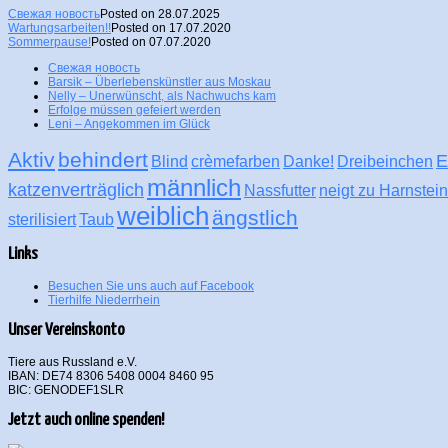
Свежая новость
Posted on 28.07.2025
Wartungsarbeiten!!
Posted on 17.07.2020
Sommerpause!
Posted on 07.07.2020
Свежая новость
Barsik – Überlebenskünstler aus Moskau
Nelly – Unerwünscht, als Nachwuchs kam
Erfolge müssen gefeiert werden
Leni – Angekommen im Glück
Aktiv
behindert
E
Blind
crèmefarben
Danke!
Dreibeinchen
männlich
katzenverträglich
Nassfutter
neigt zu Harnstei
weiblich
ängstlich
sterilisiert
Taub
Links
Besuchen Sie uns auch auf Facebook
Tierhilfe Niederrhein
Unser Vereinskonto
Tiere aus Russland e.V.
IBAN: DE74 8306 5408 0004 8460 95
BIC: GENODEF1SLR
Jetzt auch online spenden!