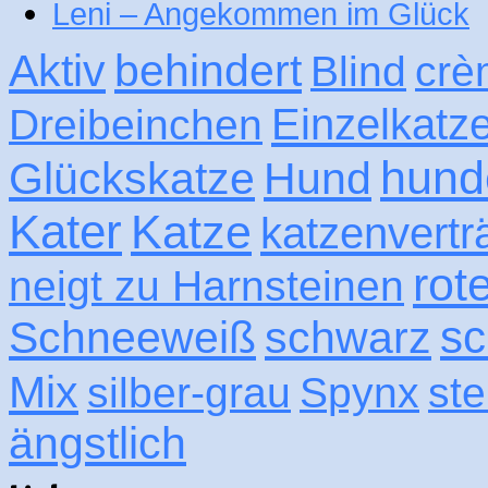
Leni – Angekommen im Glück
Aktiv
behindert
Blind
crè
Einzelkatz
Dreibeinchen
hund
Glückskatze
Hund
Kater
Katze
katzenvertr
rot
neigt zu Harnsteinen
sc
Schneeweiß
schwarz
Mix
silber-grau
Spynx
ste
ängstlich