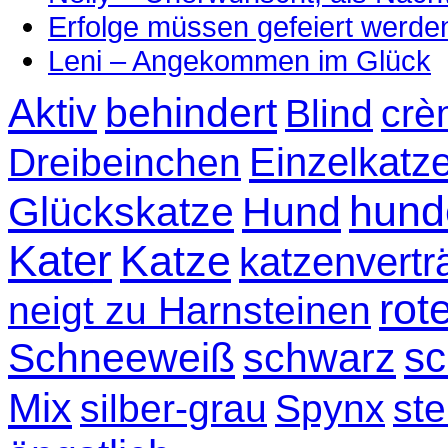
Erfolge müssen gefeiert werde
Leni – Angekommen im Glück
Aktiv
behindert
Blind
crè
Einzelkatz
Dreibeinchen
hund
Glückskatze
Hund
Kater
Katze
katzenvertr
rot
neigt zu Harnsteinen
sc
Schneeweiß
schwarz
Mix
silber-grau
Spynx
ste