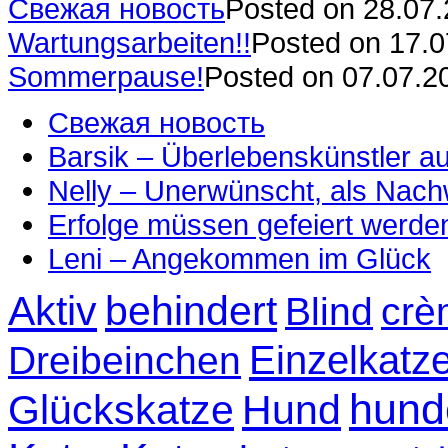
Свежая новость
Posted on 28.07
Wartungsarbeiten!!
Posted on 17.
Sommerpause!
Posted on 07.07.2
Свежая новость
Barsik – Überlebenskünstler 
Nelly – Unerwünscht, als Nac
Erfolge müssen gefeiert werde
Leni – Angekommen im Glück
Aktiv
behindert
Blind
crè
Einzelkatz
Dreibeinchen
hund
Glückskatze
Hund