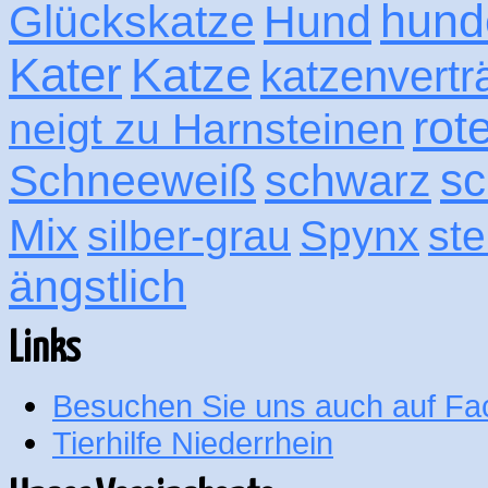
hund
Glückskatze
Hund
Kater
Katze
katzenvertr
rot
neigt zu Harnsteinen
sc
Schneeweiß
schwarz
Mix
silber-grau
Spynx
ste
ängstlich
Links
Besuchen Sie uns auch auf F
Tierhilfe Niederrhein