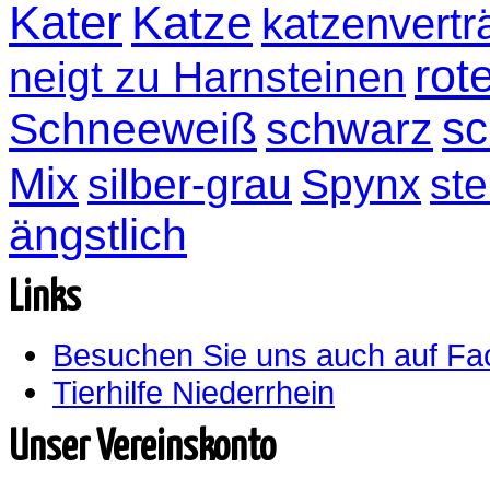
Kater
Katze
katzenvertr
rot
neigt zu Harnsteinen
sc
Schneeweiß
schwarz
Mix
silber-grau
Spynx
ste
ängstlich
Links
Besuchen Sie uns auch auf F
Tierhilfe Niederrhein
Unser Vereinskonto