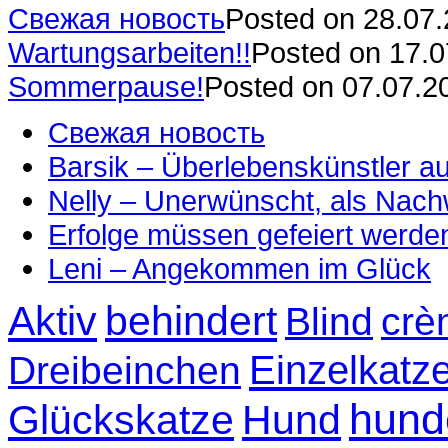
Свежая новость
Posted on 28.07
Wartungsarbeiten!!
Posted on 17.
Sommerpause!
Posted on 07.07.2
Свежая новость
Barsik – Überlebenskünstler 
Nelly – Unerwünscht, als Nac
Erfolge müssen gefeiert werde
Leni – Angekommen im Glück
Aktiv
behindert
Blind
crè
Einzelkatz
Dreibeinchen
hund
Glückskatze
Hund