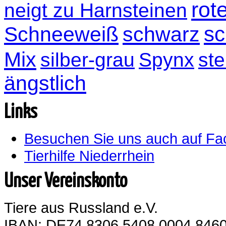
rot
neigt zu Harnsteinen
sc
Schneeweiß
schwarz
Mix
silber-grau
Spynx
ste
ängstlich
Links
Besuchen Sie uns auch auf F
Tierhilfe Niederrhein
Unser Vereinskonto
Tiere aus Russland e.V.
IBAN: DE74 8306 5408 0004 8460