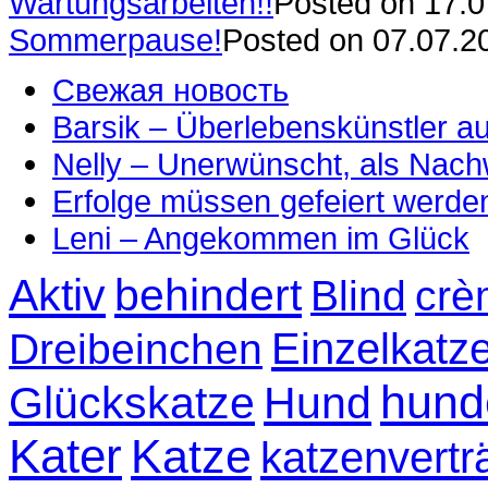
Wartungsarbeiten!!
Posted on 17.
Sommerpause!
Posted on 07.07.2
Свежая новость
Barsik – Überlebenskünstler 
Nelly – Unerwünscht, als Nac
Erfolge müssen gefeiert werde
Leni – Angekommen im Glück
Aktiv
behindert
Blind
crè
Einzelkatz
Dreibeinchen
hund
Glückskatze
Hund
Kater
Katze
katzenvertr