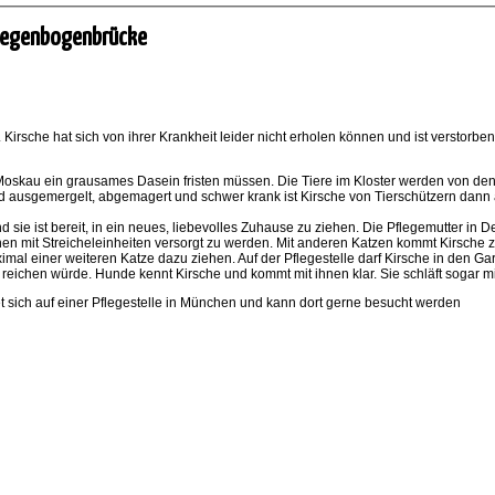
 Regenbogenbrücke
 Kirsche hat sich von ihrer Krankheit leider nicht erholen können und ist verstorbe
 Moskau ein grausames Dasein fristen müssen. Die Tiere im Kloster werden von den
end ausgemergelt, abgemagert und schwer krank ist Kirsche von Tierschützern dan
nd sie ist bereit, in ein neues, liebevolles Zuhause zu ziehen. Die Pflegemutter i
n mit Streicheleinheiten versorgt zu werden. Mit anderen Katzen kommt Kirsche zw
imal einer weiteren Katze dazu ziehen. Auf der Pflegestelle darf Kirsche in den G
ch reichen würde. Hunde kennt Kirsche und kommt mit ihnen klar. Sie schläft sogar
indet sich auf einer Pflegestelle in München und kann dort gerne besucht werden