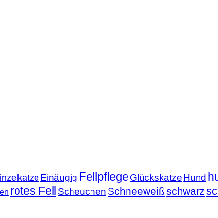
Fellpflege
h
Einäugig
Glückskatze
Hund
inzelkatze
rotes Fell
sc
Schneeweiß
schwarz
Scheuchen
nen