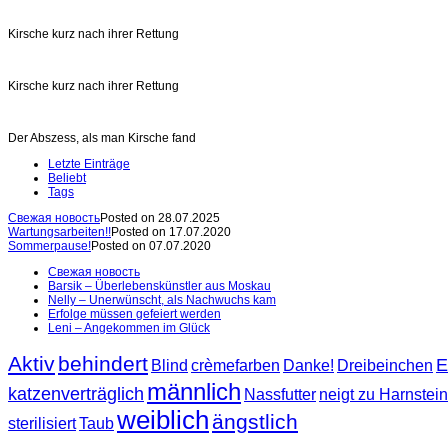
Kirsche kurz nach ihrer Rettung
Kirsche kurz nach ihrer Rettung
Der Abszess, als man Kirsche fand
Letzte Einträge
Beliebt
Tags
Свежая новость
Posted on 28.07.2025
Wartungsarbeiten!!
Posted on 17.07.2020
Sommerpause!
Posted on 07.07.2020
Свежая новость
Barsik – Überlebenskünstler aus Moskau
Nelly – Unerwünscht, als Nachwuchs kam
Erfolge müssen gefeiert werden
Leni – Angekommen im Glück
Aktiv
behindert
E
Blind
crèmefarben
Danke!
Dreibeinchen
männlich
katzenverträglich
Nassfutter
neigt zu Harnstei
weiblich
ängstlich
sterilisiert
Taub