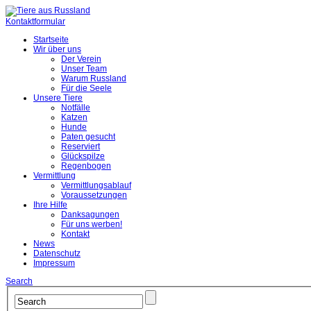
Kontaktformular
Startseite
Wir über uns
Der Verein
Unser Team
Warum Russland
Für die Seele
Unsere Tiere
Notfälle
Katzen
Hunde
Paten gesucht
Reserviert
Glückspilze
Regenbogen
Vermittlung
Vermittlungsablauf
Voraussetzungen
Ihre Hilfe
Danksagungen
Für uns werben!
Kontakt
News
Datenschutz
Impressum
Search