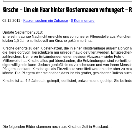
Kirsche – Um ein Haar hinter Klostermauern verhungert –
02.12.2011 -
Katzen suchen ein Zuhause
-
0 Kommentare
Update September 2013:
Eine sehr traurige Nachricht erreichte uns von unserer Pflegestelle aus München.
letzten 1,5 Jahre so liebevoll um Kirsche gekümmert hat.
Kirsche gehörte zu den Klosterkatzen, die in einer Klosteranlage außerhalb von
die Tiere dort von Tierschützern nur unregelmäßig gefüttert werden. Entsprech
zahlreichen, kleineren Entzündungen einen riesigen Abszess – siehe Foto -.
Mittlerweile hat Kirsche alles gut überstanden, die Entzündungen sind verheilt, u
eigenwillig sein kann. Jedoch genießt sie es zu schmusen und von ihrem Mensche
Pflegemutter kann Kirsche gut als Einzelkatze vermittelt werden oder aber zu max
könnte. Die Pflegemutter meint aber, dass ihr ein großer, gesicherter Balkon au
Kirsche ist ca. 4-5 Jahre alt, geimpft, sterilisiert, entwurmt und gechipt. Sie bef
Die folgenden Bilder stammen noch aus Kirsches Zeit in Russland…