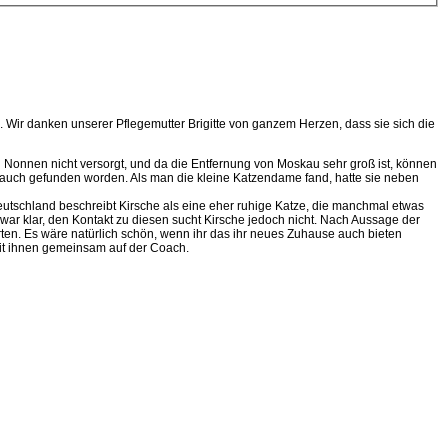
n. Wir danken unserer Pflegemutter Brigitte von ganzem Herzen, dass sie sich die
 Nonnen nicht versorgt, und da die Entfernung von Moskau sehr groß ist, können
n auch gefunden worden. Als man die kleine Katzendame fand, hatte sie neben
n Deutschland beschreibt Kirsche als eine eher ruhige Katze, die manchmal etwas
ar klar, den Kontakt zu diesen sucht Kirsche jedoch nicht. Nach Aussage der
arten. Es wäre natürlich schön, wenn ihr das ihr neues Zuhause auch bieten
 mit ihnen gemeinsam auf der Coach.