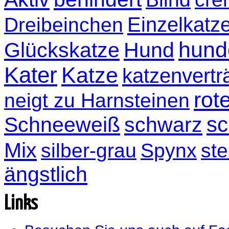
Einzelkatz
Dreibeinchen
hund
Glückskatze
Hund
Kater
Katze
katzenvertr
rot
neigt zu Harnsteinen
sc
Schneeweiß
schwarz
Mix
silber-grau
Spynx
ste
ängstlich
Links