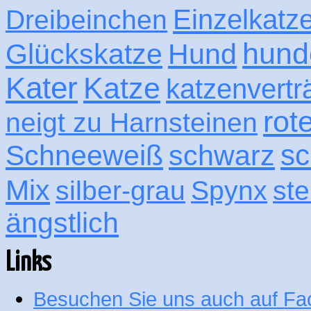
Einzelkatz
Dreibeinchen
hund
Glückskatze
Hund
Kater
Katze
katzenvertr
rot
neigt zu Harnsteinen
sc
Schneeweiß
schwarz
Mix
silber-grau
Spynx
ste
ängstlich
Links
Besuchen Sie uns auch auf F