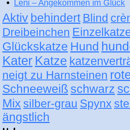
Leni – Angekommen im Glück
Aktiv
behindert
Blind
crè
Einzelkatz
Dreibeinchen
hund
Glückskatze
Hund
Kater
Katze
katzenvertr
rot
neigt zu Harnsteinen
sc
Schneeweiß
schwarz
Mix
silber-grau
Spynx
ste
ängstlich