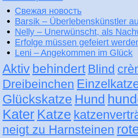
Свежая новость
Barsik – Überlebenskünstler 
Nelly – Unerwünscht, als Nac
Erfolge müssen gefeiert werde
Leni – Angekommen im Glück
Aktiv
behindert
Blind
crè
Einzelkatz
Dreibeinchen
hund
Glückskatze
Hund
Kater
Katze
katzenvertr
rot
neigt zu Harnsteinen