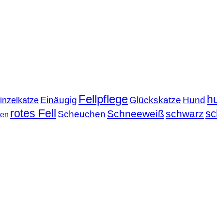
Fellpflege
h
Einäugig
Glückskatze
Hund
inzelkatze
rotes Fell
sc
Schneeweiß
schwarz
Scheuchen
nen