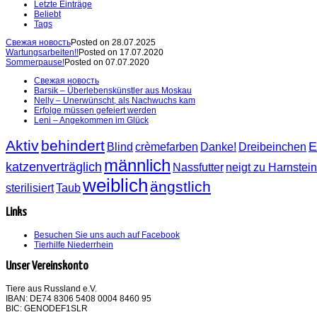
Letzte Einträge
Beliebt
Tags
Свежая новость
Posted on 28.07.2025
Wartungsarbeiten!!
Posted on 17.07.2020
Sommerpause!
Posted on 07.07.2020
Свежая новость
Barsik – Überlebenskünstler aus Moskau
Nelly – Unerwünscht, als Nachwuchs kam
Erfolge müssen gefeiert werden
Leni – Angekommen im Glück
Aktiv
behindert
E
Blind
crèmefarben
Danke!
Dreibeinchen
männlich
katzenverträglich
Nassfutter
neigt zu Harnstei
weiblich
ängstlich
sterilisiert
Taub
Links
Besuchen Sie uns auch auf Facebook
Tierhilfe Niederrhein
Unser Vereinskonto
Tiere aus Russland e.V.
IBAN: DE74 8306 5408 0004 8460 95
BIC: GENODEF1SLR