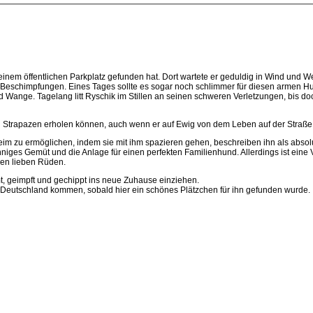
einem öffentlichen Parkplatz gefunden hat. Dort wartete er geduldig in Wind und W
se Beschimpfungen. Eines Tages sollte es sogar noch schlimmer für diesen armen
ange. Tagelang litt Ryschik im Stillen an seinen schweren Verletzungen, bis doch
en Strapazen erholen können, auch wenn er auf Ewig von dem Leben auf der Straße 
eim zu ermöglichen, indem sie mit ihm spazieren gehen, beschreiben ihn als absol
nniges Gemüt und die Anlage für einen perfekten Familienhund. Allerdings ist eine
den lieben Rüden.
urmt, geimpft und gechippt ins neue Zuhause einziehen.
ch Deutschland kommen, sobald hier ein schönes Plätzchen für ihn gefunden wurde.