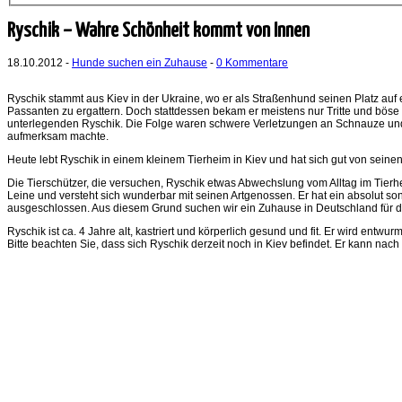
Ryschik – Wahre Schönheit kommt von Innen
18.10.2012 -
Hunde suchen ein Zuhause
-
0 Kommentare
Ryschik stammt aus Kiev in der Ukraine, wo er als Straßenhund seinen Platz auf 
Passanten zu ergattern. Doch stattdessen bekam er meistens nur Tritte und bö
unterlegenden Ryschik. Die Folge waren schwere Verletzungen an Schnauze und W
aufmerksam machte.
Heute lebt Ryschik in einem kleinem Tierheim in Kiev und hat sich gut von sein
Die Tierschützer, die versuchen, Ryschik etwas Abwechslung vom Alltag im Tierh
Leine und versteht sich wunderbar mit seinen Artgenossen. Er hat ein absolut so
ausgeschlossen. Aus diesem Grund suchen wir ein Zuhause in Deutschland für 
Ryschik ist ca. 4 Jahre alt, kastriert und körperlich gesund und fit. Er wird entw
Bitte beachten Sie, dass sich Ryschik derzeit noch in Kiev befindet. Er kann na