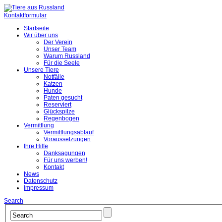
Kontaktformular
Startseite
Wir über uns
Der Verein
Unser Team
Warum Russland
Für die Seele
Unsere Tiere
Notfälle
Katzen
Hunde
Paten gesucht
Reserviert
Glückspilze
Regenbogen
Vermittlung
Vermittlungsablauf
Voraussetzungen
Ihre Hilfe
Danksagungen
Für uns werben!
Kontakt
News
Datenschutz
Impressum
Search