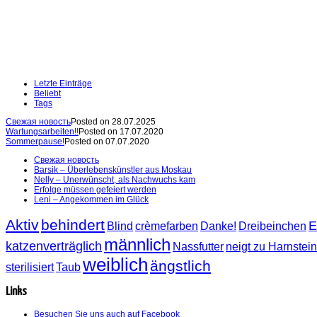
Letzte Einträge
Beliebt
Tags
Свежая новость
Posted on 28.07.2025
Wartungsarbeiten!!
Posted on 17.07.2020
Sommerpause!
Posted on 07.07.2020
Свежая новость
Barsik – Überlebenskünstler aus Moskau
Nelly – Unerwünscht, als Nachwuchs kam
Erfolge müssen gefeiert werden
Leni – Angekommen im Glück
Aktiv
behindert
E
Blind
crèmefarben
Danke!
Dreibeinchen
männlich
katzenverträglich
Nassfutter
neigt zu Harnstei
weiblich
ängstlich
sterilisiert
Taub
Links
Besuchen Sie uns auch auf Facebook