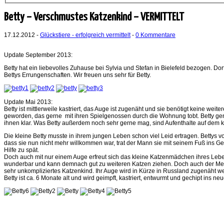
Betty – Verschmustes Katzenkind – VERMITTELT
17.12.2012 -
Glückstiere - erfolgreich vermittelt
-
0 Kommentare
Update September 2013:
Betty hat ein liebevolles Zuhause bei Sylvia und Stefan in Bielefeld bezogen. D
Bettys Errungenschaften. Wir freuen uns sehr für Betty.
Update Mai 2013:
Betty ist mittlerweile kastriert, das Auge ist zugenäht und sie benötigt keine wei
geworden, das gerne mit ihren Spielgenossen durch die Wohnung tobt. Betty ge
ihnen klar. Was Betty außerdem noch sehr gerne mag, sind Aufenthalte auf dem 
Die kleine Betty musste in ihrem jungen Leben schon viel Leid ertragen. Bettys v
dass sie nun nicht mehr willkommen war, trat der Mann sie mit seinem Fuß ins Ge
Hilfe zu spät.
Doch auch mit nur einem Auge erfreut sich das kleine Katzenmädchen ihres Lebens.
wunderbar und kann demnach gut zu weiteren Katzen ziehen. Doch auch der Mensc
sehr unkompliziertes Katzenkind. Ihr Auge wird in Kürze in Russland zugenäht we
Betty ist ca. 6 Monate alt und wird geimpft, kastriert, entwurmt und gechipt in