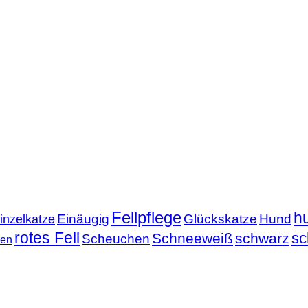
Fellpflege
h
Einäugig
Glückskatze
Hund
inzelkatze
rotes Fell
sc
Schneeweiß
schwarz
Scheuchen
nen