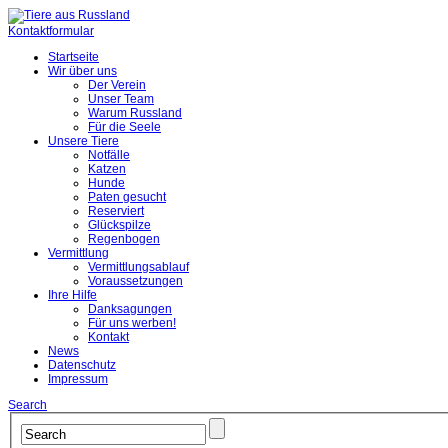
Kontaktformular
Startseite
Wir über uns
Der Verein
Unser Team
Warum Russland
Für die Seele
Unsere Tiere
Notfälle
Katzen
Hunde
Paten gesucht
Reserviert
Glückspilze
Regenbogen
Vermittlung
Vermittlungsablauf
Voraussetzungen
Ihre Hilfe
Danksagungen
Für uns werben!
Kontakt
News
Datenschutz
Impressum
Search