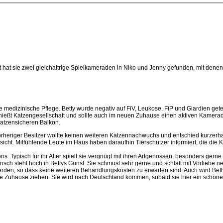
ort hat sie zwei gleichaltrige Spielkameraden in Niko und Jenny gefunden, mit den
tere medizinische Pflege. Betty wurde negativ auf FiV, Leukose, FiP und Giardien ge
nießt Katzengesellschaft und sollte auch im neuen Zuhause einen aktiven Kamerad
katzensicheren Balkon.
orheriger Besitzer wollte keinen weiteren Katzennachwuchs und entschied kurzerhand
sicht. Mitfühlende Leute im Haus haben daraufhin Tierschützer informiert, die di
 Typisch für ihr Alter spielt sie vergnügt mit ihren Artgenossen, besonders gerne 
h steht hoch in Bettys Gunst. Sie schmust sehr gerne und schläft mit Vorliebe n
rden, so dass keine weiteren Behandlungskosten zu erwarten sind. Auch wird Betty
s neue Zuhause ziehen. Sie wird nach Deutschland kommen, sobald sie hier ein schö