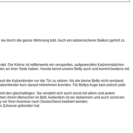
en sie durch die ganze Wohnung tobt. Auch ein katzensicherer Balkon gehört zu
testet. Die Kleine ist mittlerweile ein verspieltes, aufgewecktes Katzenmädchen
en an ihrer Seite haben. Hunde kennt unsere Betty auch und kommt bestens mit
 die Katzenkinder vor die Tür zu setzen. Als die kleine Betty nicht verstand,
e Katzenkinder kurz darauf mitnehmen konnten. Für Bettys Auge kam jedoch jede
mit den gleichaltrigen. Sie versteht sich auch sonst mit allem und jedem
eben ihrem Menschen im Bett. Außerdem ist sie stubenrein und auch sonst ein
 vor Ihrer Ausreise nach Deutschland kastriert werden.
nes Zuhause gefunden hat.