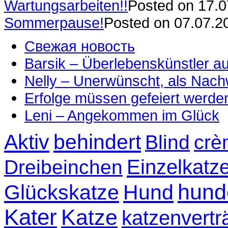
Wartungsarbeiten!!
Posted on 17.
Sommerpause!
Posted on 07.07.2
Свежая новость
Barsik – Überlebenskünstler 
Nelly – Unerwünscht, als Nac
Erfolge müssen gefeiert werde
Leni – Angekommen im Glück
Aktiv
behindert
Blind
crè
Einzelkatz
Dreibeinchen
hund
Glückskatze
Hund
Kater
Katze
katzenvertr