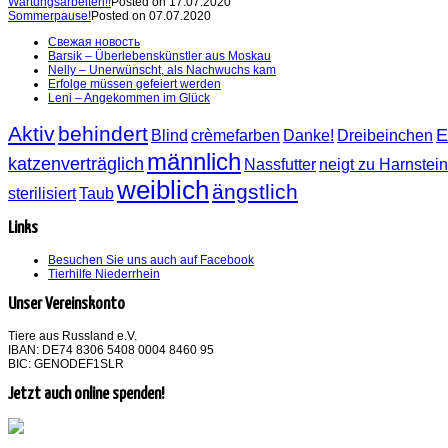
Wartungsarbeiten!!
Posted on 17.07.2020
Sommerpause!
Posted on 07.07.2020
Свежая новость
Barsik – Überlebenskünstler aus Moskau
Nelly – Unerwünscht, als Nachwuchs kam
Erfolge müssen gefeiert werden
Leni – Angekommen im Glück
Aktiv
behindert
E
Blind
crèmefarben
Danke!
Dreibeinchen
männlich
katzenverträglich
Nassfutter
neigt zu Harnstei
weiblich
ängstlich
sterilisiert
Taub
Links
Besuchen Sie uns auch auf Facebook
Tierhilfe Niederrhein
Unser Vereinskonto
Tiere aus Russland e.V.
IBAN: DE74 8306 5408 0004 8460 95
BIC: GENODEF1SLR
Jetzt auch online spenden!