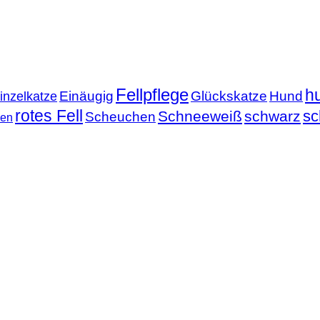
Fellpflege
h
Einäugig
Glückskatze
Hund
inzelkatze
rotes Fell
sc
Schneeweiß
schwarz
Scheuchen
nen