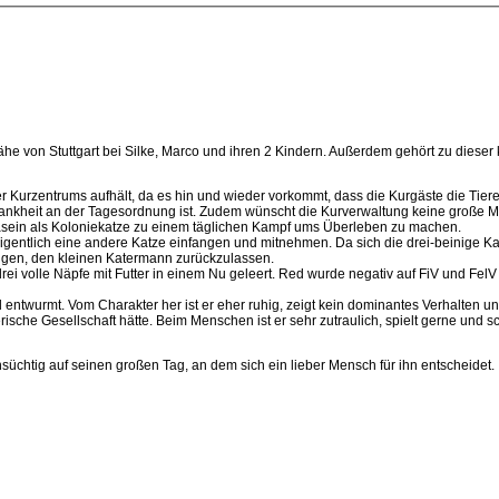
he von Stuttgart bei Silke, Marco und ihren 2 Kindern. Außerdem gehört zu dieser
Kurzentrums aufhält, da es hin und wieder vorkommt, dass die Kurgäste die Tiere 
rankheit an der Tagesordnung ist. Zudem wünscht die Kurverwaltung keine große 
asein als Koloniekatze zu einem täglichen Kampf ums Überleben zu machen.
igentlich eine andere Katze einfangen und mitnehmen. Da sich die drei-beinige Katz
ringen, den kleinen Katermann zurückzulassen.
ei volle Näpfe mit Futter in einem Nu geleert. Red wurde negativ auf FiV und Fel
 und entwurmt. Vom Charakter her ist er eher ruhig, zeigt kein dominantes Verhalt
ische Gesellschaft hätte. Beim Menschen ist er sehr zutraulich, spielt gerne und s
süchtig auf seinen großen Tag, an dem sich ein lieber Mensch für ihn entscheidet.