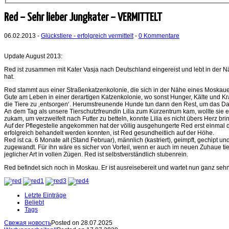
Red – Sehr lieber Jungkater – VERMITTELT
06.02.2013 -
Glückstiere - erfolgreich vermittelt
-
0 Kommentare
Update August 2013:
Red ist zusammen mit Kater Vasja nach Deutschland eingereist und lebt in der Nä
hat.
Red stammt aus einer Straßenkatzenkolonie, die sich in der Nähe eines Moskauer 
Gute am Leben in einer derartigen Katzenkolonie, wo sonst Hunger, Kälte und K
die Tiere zu ‚entsorgen‘. Herumstreunende Hunde tun dann den Rest, um das D
An dem Tag als unsere Tierschutzfreundin Lilia zum Kurzentrum kam, wollte sie e
zukam, um verzweifelt nach Futter zu betteln, konnte Lilia es nicht übers Herz b
Auf der Pflegestelle angekommen hat der völlig ausgehungerte Red erst einmal dr
erfolgreich behandelt werden konnten, ist Red gesundheitlich auf der Höhe.
Red ist ca. 6 Monate alt (Stand Februar), männlich (kastriert), geimpft, gechipt
zugewandt. Für ihn wäre es sicher von Vorteil, wenn er auch im neuen Zuhaue tier
jeglicher Art in vollen Zügen. Red ist selbstverständlich stubenrein.
Red befindet sich noch in Moskau. Er ist ausreisebereit und wartet nun ganz sehn
Letzte Einträge
Beliebt
Tags
Свежая новость
Posted on 28.07.2025