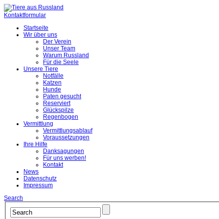
Kontaktformular
Startseite
Wir über uns
Der Verein
Unser Team
Warum Russland
Für die Seele
Unsere Tiere
Notfälle
Katzen
Hunde
Paten gesucht
Reserviert
Glückspilze
Regenbogen
Vermittlung
Vermittlungsablauf
Voraussetzungen
Ihre Hilfe
Danksagungen
Für uns werben!
Kontakt
News
Datenschutz
Impressum
Search