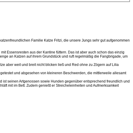
 katzenfreundlichen Familie Katze Fritzi, die unsere Jungs sehr gut aufgenommen
mit Essensresten aus der Kantine füttern. Das ist aber auch schon das einzig
Menge an Katzen auf ihrem Grundstück und ruft regelmäßig die Fangbrigade, um
e aber weit und breit nicht blicken ließ und Red ohne zu Zögern auf Lilia
V getestet und abgesehen von kleineren Beschwerden, die mittlerweile allesamt
en und ist seinen Artgenossen sowie Hunden gegenüber entsprechend freundlich und
chläft mit im Bett. Zudem genießt er Streicheleinheiten und Aufmerksamkeit