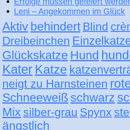
Erfolge müssen gefeiert werde
Leni – Angekommen im Glück
Aktiv
behindert
Blind
crè
Einzelkatz
Dreibeinchen
hund
Glückskatze
Hund
Kater
Katze
katzenvertr
rot
neigt zu Harnsteinen
sc
Schneeweiß
schwarz
Mix
silber-grau
Spynx
ste
ängstlich