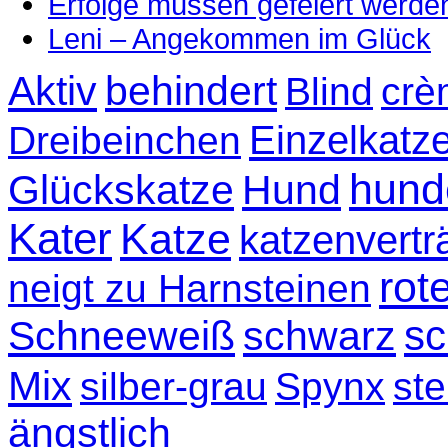
Erfolge müssen gefeiert werde
Leni – Angekommen im Glück
Aktiv
behindert
Blind
crè
Einzelkatz
Dreibeinchen
hund
Glückskatze
Hund
Kater
Katze
katzenvertr
rot
neigt zu Harnsteinen
sc
Schneeweiß
schwarz
Mix
silber-grau
Spynx
ste
ängstlich