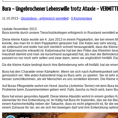
Bura – Ungebrochener Lebenswille trotz Ataxie – VERMITT
11.10.2013 -
Glückstiere - erfolgreich vermittelt
-
0 Kommentare
Update November 2013:
Bura konnte durch unsere Tierschutzkollegen erfolgreich in Russland vermittelt 
Diese kleine Katze wurde am 4. Juni 2013 in einem Pappkarton, der bei einem Mül
konnte, das man ihr in dem Pappkarton gelassen hat. Die Katze war sehr winzig, h
sie untersucht und leider hat sich ziemlich schnell herausgestellt, dass die Klei
an Katzenseuche erkrankt ist. Katzenseuche hat bei den Föten das Kleinhirn besch
Haushalt stammt und man sie kurzerhand ausgesetzt hat, als man die Behinderun
passiert es nur noch sehr selten und zwar dann, wenn sie unglücklich hinfällt. 
Da die Kleine Katze bedingt durch ihre Behinderung sehr oft hinfällt, hat sie e
Bura hat den Charakter einer Kämpferin. Wenn sie sich nach Aufmerksamkeit sehn
genüsslich ein. Wie jedes Katzenkind mag es Bura sehr, zu spielen. Sie ist sehr 
besser zurechtkommen, als wir Menschen es uns vorstellen können. Die Kleine nim
Auf Buras Pflegestelle wohnt ein Hund Jascha (Jorkshire-Terrier) mit dem Bura
Probleme beim Zusammenleben geben wird. Falls Jascha zu frech wird, kann Bur
Bura hat einen gesundes Appetit. Diese kleine Ataxistin wohnt in einem großen K
elementar für ihre Entwicklung ist. Im Käfig hat Bura ihr Katzenklo, das sie bei 
einem Kaninchenkäfig neben der Tatsache, dass es nicht artgerecht ist, für die w
einem Zuhause für sie, wo sie sich frei bewegen darf und ihre Entwicklung optim