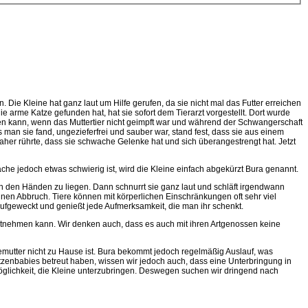
Die Kleine hat ganz laut um Hilfe gerufen, da sie nicht mal das Futter erreichen
e arme Katze gefunden hat, hat sie sofort dem Tierarzt vorgestellt. Dort wurde
treten kann, wenn das Muttertier nicht geimpft war und während der Schwangerschaft
 man sie fand, ungezieferfrei und sauber war, stand fest, dass sie aus einem
her rührte, dass sie schwache Gelenke hat und sich überangestrengt hat. Jetzt
che jedoch etwas schwierig ist, wird die Kleine einfach abgekürzt Bura genannt.
n den Händen zu liegen. Dann schnurrt sie ganz laut und schläft irgendwann
einen Abbruch. Tiere können mit körperlichen Einschränkungen oft sehr viel
aufgeweckt und genießt jede Aufmerksamkeit, die man ihr schenkt.
entnehmen kann. Wir denken auch, dass es auch mit ihren Artgenossen keine
gemutter nicht zu Hause ist. Bura bekommt jedoch regelmäßig Auslauf, was
-Katzenbabies betreut haben, wissen wir jedoch auch, dass eine Unterbringung in
 Möglichkeit, die Kleine unterzubringen. Deswegen suchen wir dringend nach