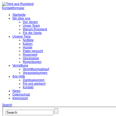
Kontaktformular
Startseite
Wir über uns
Der Verein
Unser Team
Warum Russland
Für die Seele
Unsere Tiere
Notfälle
Katzen
Hunde
Paten gesucht
Reserviert
Glückspilze
Regenbogen
Vermittlung
Vermittlungsablauf
Voraussetzungen
Ihre Hilfe
Danksagungen
Für uns werben!
Kontakt
News
Datenschutz
Impressum
Search