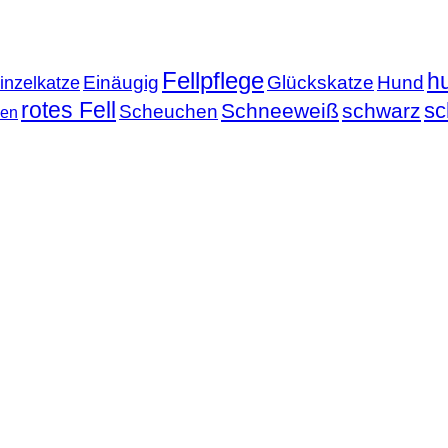
Fellpflege
h
Einäugig
Glückskatze
Hund
inzelkatze
rotes Fell
sc
Schneeweiß
schwarz
Scheuchen
nen