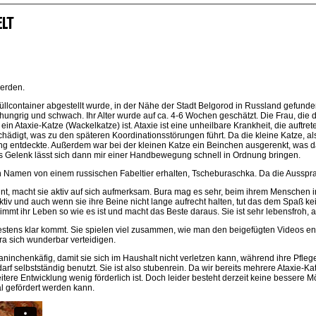
ELT
werden.
lcontainer abgestellt wurde, in der Nähe der Stadt Belgorod in Russland gefunden. 
ungrig und schwach. Ihr Alter wurde auf ca. 4-6 Wochen geschätzt. Die Frau, die di
ne ein Ataxie-Katze (Wackelkatze) ist. Ataxie ist eine unheilbare Krankheit, die auf
ädigt, was zu den späteren Koordinationsstörungen führt. Da die kleine Katze, als
g entdeckte. Außerdem war bei der kleinen Katze ein Beinchen ausgerenkt, was da
Das Gelenk lässt sich dann mir einer Handbewegung schnell in Ordnung bringen.
inen Namen von einem russischen Fabeltier erhalten, Tscheburaschka. Da die Ausspra
t, macht sie aktiv auf sich aufmerksam. Bura mag es sehr, beim ihrem Menschen i
aktiv und auch wenn sie ihre Beine nicht lange aufrecht halten, tut das dem Spaß k
mt ihr Leben so wie es ist und macht das Beste daraus. Sie ist sehr lebensfroh, 
 bestens klar kommt. Sie spielen viel zusammen, wie man den beigefügten Videos 
a sich wunderbar verteidigen.
aninchenkäfig, damit sie sich im Haushalt nicht verletzen kann, während ihre Pfle
Bedarf selbstständig benutzt. Sie ist also stubenrein. Da wir bereits mehrere Ataxie
eitere Entwicklung wenig förderlich ist. Doch leider besteht derzeit keine bessere
al gefördert werden kann.