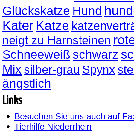
hund
Glückskatze
Hund
Kater
Katze
katzenvertr
rot
neigt zu Harnsteinen
sc
Schneeweiß
schwarz
Mix
silber-grau
Spynx
ste
ängstlich
Links
Besuchen Sie uns auch auf F
Tierhilfe Niederrhein