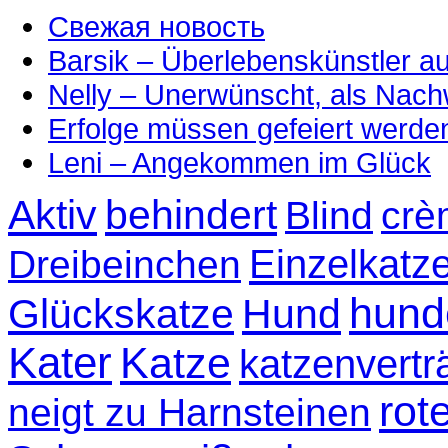
Свежая новость
Barsik – Überlebenskünstler 
Nelly – Unerwünscht, als Nac
Erfolge müssen gefeiert werde
Leni – Angekommen im Glück
Aktiv
behindert
Blind
crè
Einzelkatz
Dreibeinchen
hund
Glückskatze
Hund
Kater
Katze
katzenvertr
rot
neigt zu Harnsteinen