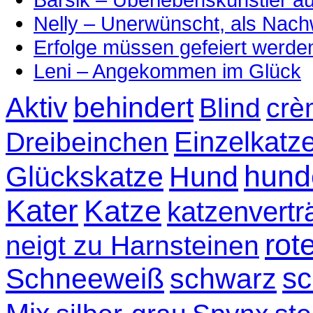
Nelly – Unerwünscht, als Nac
Erfolge müssen gefeiert werde
Leni – Angekommen im Glück
Aktiv
behindert
Blind
crè
Einzelkatz
Dreibeinchen
hund
Glückskatze
Hund
Kater
Katze
katzenvertr
rot
neigt zu Harnsteinen
sc
Schneeweiß
schwarz