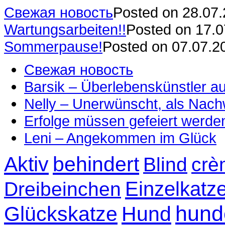
Свежая новость
Posted on 28.07
Wartungsarbeiten!!
Posted on 17.
Sommerpause!
Posted on 07.07.2
Свежая новость
Barsik – Überlebenskünstler 
Nelly – Unerwünscht, als Nac
Erfolge müssen gefeiert werde
Leni – Angekommen im Glück
Aktiv
behindert
Blind
crè
Einzelkatz
Dreibeinchen
hund
Glückskatze
Hund