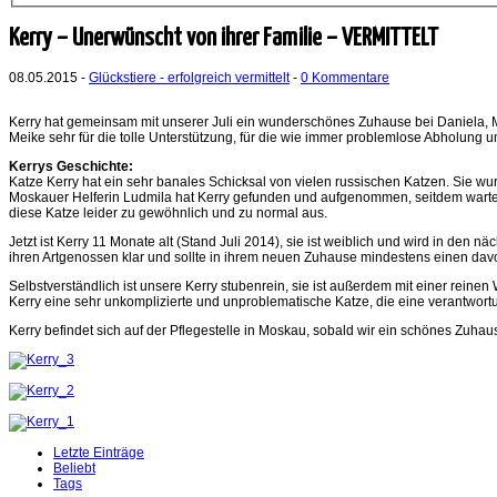
Kerry – Unerwünscht von ihrer Familie – VERMITTELT
08.05.2015 -
Glückstiere - erfolgreich vermittelt
-
0 Kommentare
Kerry hat gemeinsam mit unserer Juli ein wunderschönes Zuhause bei Daniela, Me
Meike sehr für die tolle Unterstützung, für die wie immer problemlose Abholung u
Kerrys Geschichte:
Katze Kerry hat ein sehr banales Schicksal von vielen russischen Katzen. Sie w
Moskauer Helferin Ludmila hat Kerry gefunden und aufgenommen, seitdem wartet di
diese Katze leider zu gewöhnlich und zu normal aus.
Jetzt ist Kerry 11 Monate alt (Stand Juli 2014), sie ist weiblich und wird in den n
ihren Artgenossen klar und sollte in ihrem neuen Zuhause mindestens einen davo
Selbstverständlich ist unsere Kerry stubenrein, sie ist außerdem mit einer rei
Kerry eine sehr unkomplizierte und unproblematische Katze, die eine verantwortun
Kerry befindet sich auf der Pflegestelle in Moskau, sobald wir ein schönes Zuha
Letzte Einträge
Beliebt
Tags