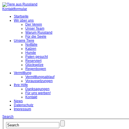
Kontaktformular
Startseite
Wir über uns
Der Verein
Unser Team
Warum Russland
Für die Seele
Unsere Tiere
Notfälle
Katzen
Hunde
Paten gesucht
Reserviert
Glückspilze
Regenbogen
Vermittlung
Vermittlungsablauf
Voraussetzungen
Ihre Hilfe
Danksagungen
Für uns werben!
Kontakt
News
Datenschutz
Impressum
Search