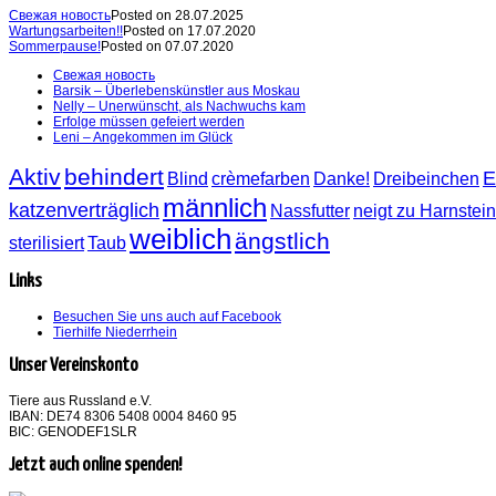
Свежая новость
Posted on 28.07.2025
Wartungsarbeiten!!
Posted on 17.07.2020
Sommerpause!
Posted on 07.07.2020
Свежая новость
Barsik – Überlebenskünstler aus Moskau
Nelly – Unerwünscht, als Nachwuchs kam
Erfolge müssen gefeiert werden
Leni – Angekommen im Glück
Aktiv
behindert
E
Blind
crèmefarben
Danke!
Dreibeinchen
männlich
katzenverträglich
Nassfutter
neigt zu Harnstei
weiblich
ängstlich
sterilisiert
Taub
Links
Besuchen Sie uns auch auf Facebook
Tierhilfe Niederrhein
Unser Vereinskonto
Tiere aus Russland e.V.
IBAN: DE74 8306 5408 0004 8460 95
BIC: GENODEF1SLR
Jetzt auch online spenden!