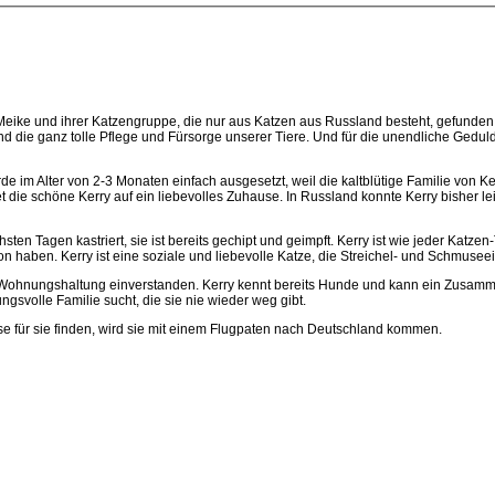
ike und ihrer Katzengruppe, die nur aus Katzen aus Russland besteht, gefunden. D
nd die ganz tolle Pflege und Fürsorge unserer Tiere. Und für die unendliche Geduld
urde im Alter von 2-3 Monaten einfach ausgesetzt, weil die kaltblütige Familie v
e schöne Kerry auf ein liebevolles Zuhause. In Russland konnte Kerry bisher leid
ächsten Tagen kastriert, sie ist bereits gechipt und geimpft. Kerry ist wie jeder Kat
n haben. Kerry ist eine soziale und liebevolle Katze, die Streichel- und Schmusee
nen Wohnungshaltung einverstanden. Kerry kennt bereits Hunde und kann ein Zusamm
gsvolle Familie sucht, die sie nie wieder weg gibt.
use für sie finden, wird sie mit einem Flugpaten nach Deutschland kommen.