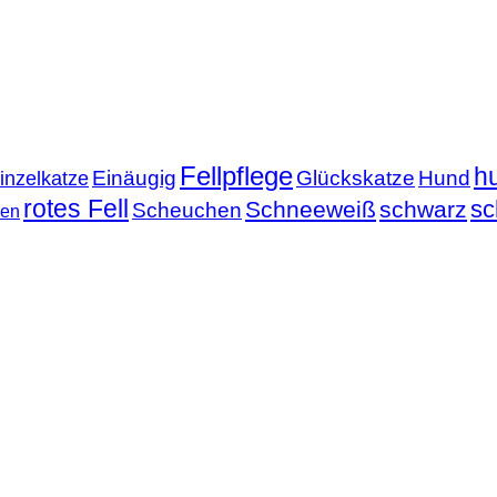
Fellpflege
h
Einäugig
Glückskatze
Hund
inzelkatze
rotes Fell
sc
Schneeweiß
schwarz
Scheuchen
nen