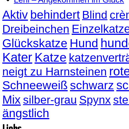
Aktiv
behindert
Blind
crè
Einzelkatz
Dreibeinchen
hund
Glückskatze
Hund
Kater
Katze
katzenvertr
rot
neigt zu Harnsteinen
sc
Schneeweiß
schwarz
Mix
silber-grau
Spynx
ste
ängstlich