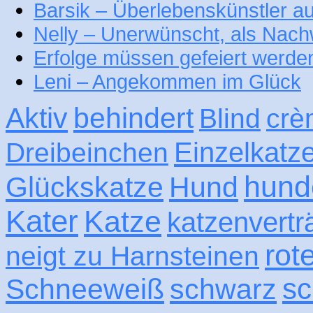
Barsik – Überlebenskünstler 
Nelly – Unerwünscht, als Nac
Erfolge müssen gefeiert werde
Leni – Angekommen im Glück
Aktiv
behindert
Blind
crè
Einzelkatz
Dreibeinchen
hund
Glückskatze
Hund
Kater
Katze
katzenvertr
rot
neigt zu Harnsteinen
sc
Schneeweiß
schwarz