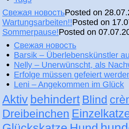
Свежая новость
Posted on 28.07
Wartungsarbeiten!!
Posted on 17.
Sommerpause!
Posted on 07.07.2
Свежая новость
Barsik – Überlebenskünstler 
Nelly – Unerwünscht, als Nac
Erfolge müssen gefeiert werde
Leni – Angekommen im Glück
Aktiv
behindert
Blind
crè
Einzelkatz
Dreibeinchen
hund
Glückskatze
Hund