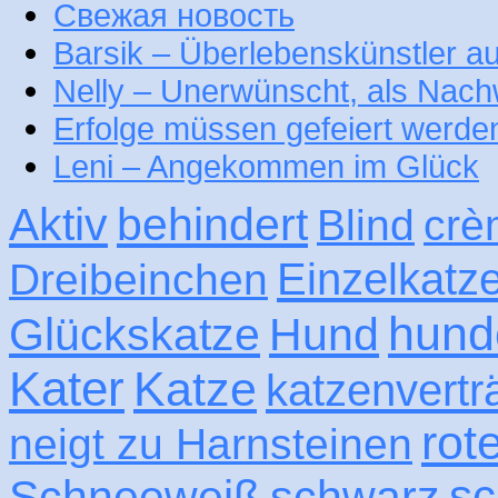
Свежая новость
Barsik – Überlebenskünstler 
Nelly – Unerwünscht, als Nac
Erfolge müssen gefeiert werde
Leni – Angekommen im Glück
Aktiv
behindert
Blind
crè
Einzelkatz
Dreibeinchen
hund
Glückskatze
Hund
Kater
Katze
katzenvertr
rot
neigt zu Harnsteinen
sc
Schneeweiß
schwarz