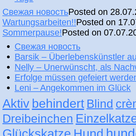
Свежая новость
Posted on 28.07
Wartungsarbeiten!!
Posted on 17.
Sommerpause!
Posted on 07.07.2
Свежая новость
Barsik – Überlebenskünstler 
Nelly – Unerwünscht, als Nac
Erfolge müssen gefeiert werde
Leni – Angekommen im Glück
Aktiv
behindert
Blind
crè
Einzelkatz
Dreibeinchen
hund
Glückskatze
Hund