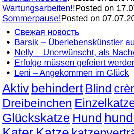
Wartungsarbeiten!!
Posted on 17.
Sommerpause!
Posted on 07.07.2
Свежая новость
Barsik – Überlebenskünstler 
Nelly – Unerwünscht, als Nac
Erfolge müssen gefeiert werde
Leni – Angekommen im Glück
Aktiv
behindert
Blind
crè
Einzelkatz
Dreibeinchen
hund
Glückskatze
Hund
Kater
Katze
katzenvertr