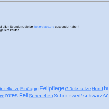
i allen Spendern, die bei
betterplace.org
gespendet haben!
getiere kaufen.
Fellpflege
h
Einäugig
Glückskatze
Hund
inzelkatze
rotes Fell
sc
Schneeweiß
schwarz
Scheuchen
nen