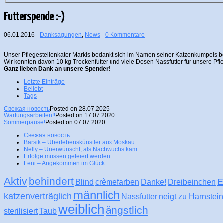
Futterspende :-)
06.01.2016 -
Danksagungen
,
News
-
0 Kommentare
Unser Pflegestellenkater Markis bedankt sich im Namen seiner Katzenkumpels be
Wir konnten davon 10 kg Trockenfutter und viele Dosen Nassfutter für unsere Pfle
Ganz lieben Dank an unsere Spender!
Letzte Einträge
Beliebt
Tags
Свежая новость
Posted on 28.07.2025
Wartungsarbeiten!!
Posted on 17.07.2020
Sommerpause!
Posted on 07.07.2020
Свежая новость
Barsik – Überlebenskünstler aus Moskau
Nelly – Unerwünscht, als Nachwuchs kam
Erfolge müssen gefeiert werden
Leni – Angekommen im Glück
Aktiv
behindert
E
Blind
crèmefarben
Danke!
Dreibeinchen
männlich
katzenverträglich
Nassfutter
neigt zu Harnstei
weiblich
ängstlich
sterilisiert
Taub