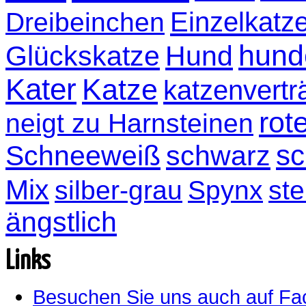
Einzelkatz
Dreibeinchen
hund
Glückskatze
Hund
Kater
Katze
katzenvertr
rot
neigt zu Harnsteinen
sc
Schneeweiß
schwarz
Mix
silber-grau
Spynx
ste
ängstlich
Links
Besuchen Sie uns auch auf F