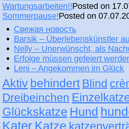
Wartungsarbeiten!!
Posted on 17.
Sommerpause!
Posted on 07.07.2
Свежая новость
Barsik – Überlebenskünstler 
Nelly – Unerwünscht, als Nac
Erfolge müssen gefeiert werde
Leni – Angekommen im Glück
Aktiv
behindert
Blind
crè
Einzelkatz
Dreibeinchen
hund
Glückskatze
Hund
Kater
Katze
katzenvertr