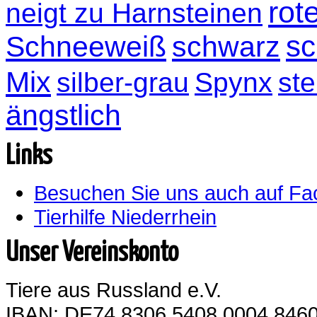
rot
neigt zu Harnsteinen
sc
Schneeweiß
schwarz
Mix
silber-grau
Spynx
ste
ängstlich
Links
Besuchen Sie uns auch auf F
Tierhilfe Niederrhein
Unser Vereinskonto
Tiere aus Russland e.V.
IBAN: DE74 8306 5408 0004 8460