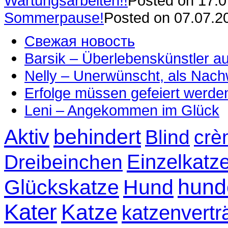
Wartungsarbeiten!!
Posted on 17.
Sommerpause!
Posted on 07.07.2
Свежая новость
Barsik – Überlebenskünstler 
Nelly – Unerwünscht, als Nac
Erfolge müssen gefeiert werde
Leni – Angekommen im Glück
Aktiv
behindert
Blind
crè
Einzelkatz
Dreibeinchen
hund
Glückskatze
Hund
Kater
Katze
katzenvertr