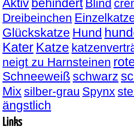
Aktiv
behindert
Blind
crè
Einzelkatz
Dreibeinchen
hund
Glückskatze
Hund
Kater
Katze
katzenvertr
rot
neigt zu Harnsteinen
sc
Schneeweiß
schwarz
Mix
silber-grau
Spynx
ste
ängstlich
Links