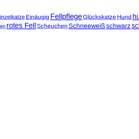
Fellpflege
h
Einäugig
Glückskatze
Hund
inzelkatze
rotes Fell
sc
Schneeweiß
schwarz
Scheuchen
nen