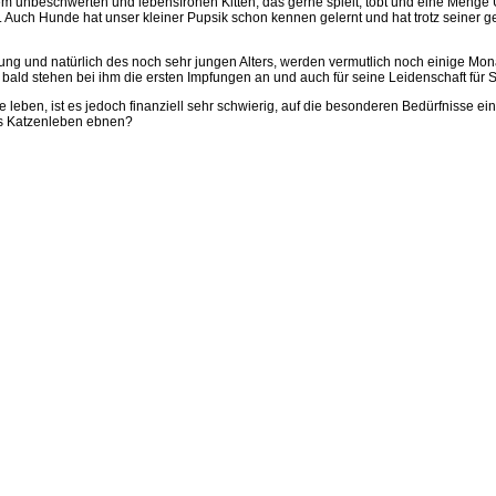
inem unbeschwerten und lebensfrohen Kitten, das gerne spielt, tobt und eine Menge
. Auch Hunde hat unser kleiner Pupsik schon kennen gelernt und hat trotz seiner g
g und natürlich des noch sehr jungen Alters, werden vermutlich noch einige Mona
ald stehen bei ihm die ersten Impfungen an und auch für seine Leidenschaft für Sp
le leben, ist es jedoch finanziell sehr schwierig, auf die besonderen Bedürfnisse 
es Katzenleben ebnen?