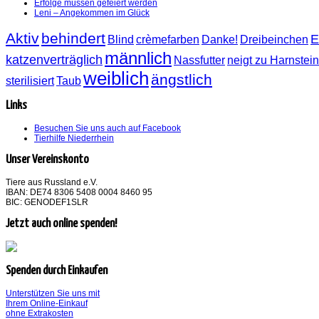
Erfolge müssen gefeiert werden
Leni – Angekommen im Glück
Aktiv
behindert
E
Blind
crèmefarben
Danke!
Dreibeinchen
männlich
katzenverträglich
Nassfutter
neigt zu Harnstei
weiblich
ängstlich
sterilisiert
Taub
Links
Besuchen Sie uns auch auf Facebook
Tierhilfe Niederrhein
Unser Vereinskonto
Tiere aus Russland e.V.
IBAN: DE74 8306 5408 0004 8460 95
BIC: GENODEF1SLR
Jetzt auch online spenden!
Spenden durch Einkaufen
Unterstützen Sie uns mit
Ihrem Online-Einkauf
ohne Extrakosten