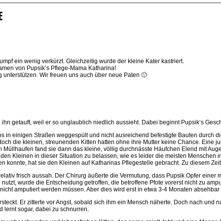
E
f ein wenig verkürzt. Gleichzeitig wurde der kleine Kater kastriert.
 Namen von Pupsik’s Pflege-Mama Katharina!
g unterstützen. Wir freuen uns auch über neue Paten 🙂
n getauft, weil er so unglaublich niedlich aussieht. Dabei beginnt Pupsik‘s Gesc
 Autos in einigen Straßen weggespült und nicht ausreichend befestigte Bauten dur
doch die kleinen, streunenden Kitten hatten ohne ihre Mutter keine Chance. Eine jun
nem Müllhaufen fand sie dann das kleine, völlig durchnässte Häufchen Elend mit 
den Kleinen in dieser Situation zu belassen, wie es leider die meisten Menschen i
en konnte, hat sie den Kleinen auf Katharinas Pflegestelle gebracht. Zu diesem Ze
 relativ frisch aussah. Der Chirurg äußerte die Vermutung, dass Pupsik Opfer ei
utzt, wurde die Entscheidung getroffen, die betroffene Pfote vorerst nicht zu amput
 nicht amputiert werden müssen. Aber dies wird erst in etwa 3-4 Monaten absehbar 
ersteckt. Er zitterte vor Angst, sobald sich ihm ein Mensch näherte. Doch nach und n
nd lernt sogar, dabei zu schnurren.