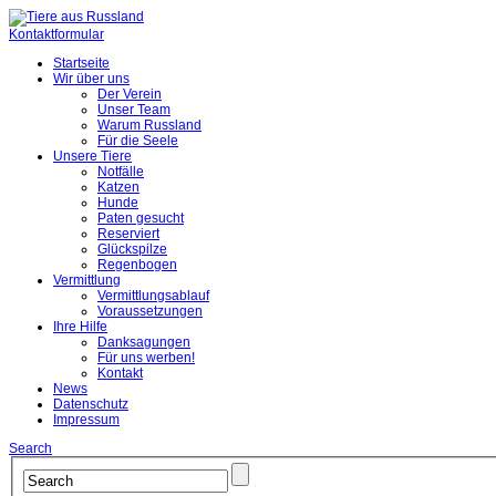
Kontaktformular
Startseite
Wir über uns
Der Verein
Unser Team
Warum Russland
Für die Seele
Unsere Tiere
Notfälle
Katzen
Hunde
Paten gesucht
Reserviert
Glückspilze
Regenbogen
Vermittlung
Vermittlungsablauf
Voraussetzungen
Ihre Hilfe
Danksagungen
Für uns werben!
Kontakt
News
Datenschutz
Impressum
Search