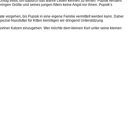
 Unfug treibt, um dadurch das wahre Leben kennen zu lernen. Pupsik versteht
eringen Größe und seines jungen Alters keine Angst vor ihnen. Pupsik‘s
te vergehen, bis Pupsik in eine eigene Familie vermittelt werden kann. Daher
ezial-Nassfutter für Kitten benötigen wir dringend Unterstützung.
einzelner Katzen einzugehen. Wer möchte dem kleinen Kerl unter seine kleinen