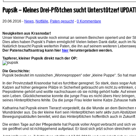
Pupsik – Kleines Drei-Pfötchen sucht Unterstützer! UPDAT
20.06.2016 -
News
,
Notfälle
,
Paten gesucht
-
0 Kommentare
Neuigkeiten aus Krasnodar!
Unser kleiner Pupsik wurde noch einmal an seinem Beinchen operiert und der Stump
Dies alles haben Pupsik’s Paten ermöglicht! Vielen lieben Dank dafür, auch im
Natürlich braucht Pupsik weiterhin Paten, die ihn auf seinem weiteren Lebenswe
Der Patenschaftsantrag kann hier
hier
heruntergeladen werden.
Tapferer, kleiner Pupsik direkt nach der OP:
Die Geschichte:
Pupsik bedeutet im russischen „Wonneproppen“ oder „kleine Puppe“. So hat man ih
In der Provinzstadt Krasnodar hat es furchtbar geregnet. So stark, dass sogar
Katzen auf höher gelegene Plätze in Sicherheit gebraucht um nicht zu ertrinken, 
Piepsstimme gehört und wollte nachschauen ob sie richtig gehört hatte. Auf ei
sein Leben. Glücklicherweise konnte die junge Frau es nicht übers Herz bringen, 
seines Hinterpfötchens fehlte. Da die junge Frau leider keine Katze Zuhause halt
Katharina hat Pupsik einem Tierarzt vorgestellt, da die Wunde an dem Beinchen
Wundränder aus. Da der kleine Kerl sein Hinterpfötchen sehr aktiv zum Abstützen n
Bewegungsabläufen bereitet, wird das Hinterpfötchen hoffentlich auch in Zukunft
Die ersten Tage auf der Pflegestelle hat Pupsik voller Angst verbracht und sich v
sie geöffnet und ist richtiggehend aufgetaut. Er lässt sich jetzt schon streicheln u