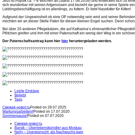
Jetzt ist Pupsik ca. 7-8 Wochen alt (Stand 17.06.2016) und entwickelt sich zu e
sich wunderbar mit seinen Artgenossen und bezieht sie gerne in seine Spiele ein
Lieblingsbeschäftigung ist es allerdings, zu futtern. Er liebt Nassfutter für Kitten!
Aufgrund der Ungewissheit ob eine OP notwendig sein wird und seiner Behinderun
möchten wir an dieser Stelle Paten für diesen kleinen Engel suchen. Denn schon b
Bei über 20 anderen Pflegekatzen, die auf Katharina‘s ehrenamtlicher Pflegestel
Pfötchen greifen und ihm mit einer Patenschaft ein wenig den Weg in ein schön
Der Patenschaftsantrag kann hier
hier
heruntergeladen werden.
Letzte Einträge
Beliebt
Tags
Свежая новость
Posted on 28.07.2025
Wartungsarbeiten!!
Posted on 17.07.2020
Sommerpause!
Posted on 07.07.2020
Свежая новость
Barsik – Überlebenskünstler aus Moskau
Nelly – Unerwünscht, als Nachwuchs kam