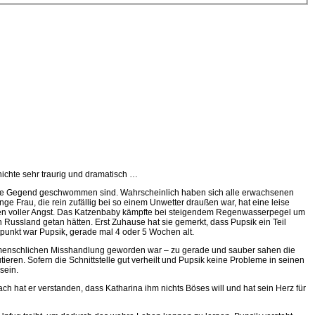
hichte sehr traurig und dramatisch …
ch die Gegend geschwommen sind. Wahrscheinlich haben sich alle erwachsenen
ge Frau, die rein zufällig bei so einem Unwetter draußen war, hat eine leise
Augen voller Angst. Das Katzenbaby kämpfte bei steigendem Regenwasserpegel um
n Russland getan hätten. Erst Zuhause hat sie gemerkt, dass Pupsik ein Teil
itpunkt war Pupsik, gerade mal 4 oder 5 Wochen alt.
ner menschlichen Misshandlung geworden war – zu gerade und sauber sahen die
ieren. Sofern die Schnittstelle gut verheilt und Pupsik keine Probleme in seinen
sein.
ach hat er verstanden, dass Katharina ihm nichts Böses will und hat sein Herz für