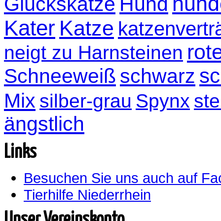
hund
Glückskatze
Hund
Kater
Katze
katzenvertr
rot
neigt zu Harnsteinen
sc
Schneeweiß
schwarz
Mix
silber-grau
Spynx
ste
ängstlich
Links
Besuchen Sie uns auch auf F
Tierhilfe Niederrhein
Unser Vereinskonto