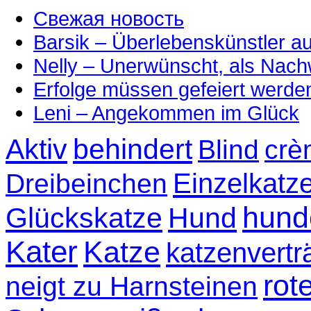
Свежая новость
Barsik – Überlebenskünstler 
Nelly – Unerwünscht, als Nac
Erfolge müssen gefeiert werde
Leni – Angekommen im Glück
Aktiv
behindert
Blind
crè
Einzelkatz
Dreibeinchen
hund
Glückskatze
Hund
Kater
Katze
katzenvertr
rot
neigt zu Harnsteinen