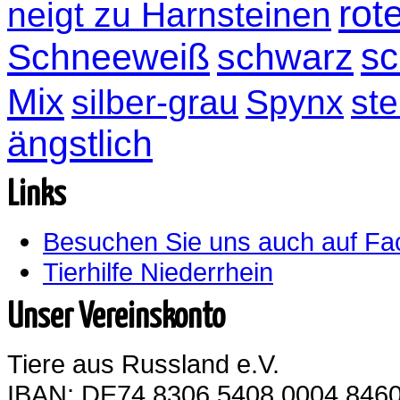
rot
neigt zu Harnsteinen
sc
Schneeweiß
schwarz
Mix
silber-grau
Spynx
ste
ängstlich
Links
Besuchen Sie uns auch auf F
Tierhilfe Niederrhein
Unser Vereinskonto
Tiere aus Russland e.V.
IBAN: DE74 8306 5408 0004 8460