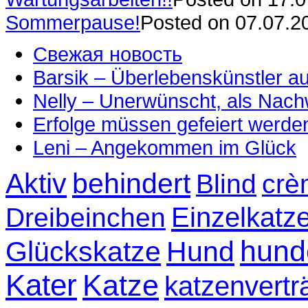
Sommerpause!
Posted on 07.07.2
Свежая новость
Barsik – Überlebenskünstler 
Nelly – Unerwünscht, als Nac
Erfolge müssen gefeiert werde
Leni – Angekommen im Glück
Aktiv
behindert
Blind
crè
Einzelkatz
Dreibeinchen
hund
Glückskatze
Hund
Kater
Katze
katzenvertr