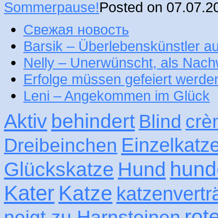
Sommerpause!
Posted on 07.07.2
Свежая новость
Barsik – Überlebenskünstler 
Nelly – Unerwünscht, als Nac
Erfolge müssen gefeiert werde
Leni – Angekommen im Glück
Aktiv
behindert
Blind
crè
Einzelkatz
Dreibeinchen
hund
Glückskatze
Hund
Kater
Katze
katzenvertr
rot
neigt zu Harnsteinen