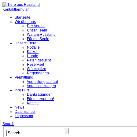
Kontaktformular
Startseite
Wir über uns
Der Verein
Unser Team
Warum Russland
Für die Seele
Unsere Tiere
Notfälle
Katzen
Hunde
Paten gesucht
Reserviert
Glückspilze
Regenbogen
Vermittlung
Vermittlungsablauf
Voraussetzungen
Ihre Hilfe
Danksagungen
Für uns werben!
Kontakt
News
Datenschutz
Impressum
Search