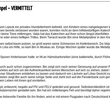
umpel – VERMITTELT
he von Lipezk ein privates Hundetierheim betreibt, von Kindern eines nahgelegen
Leben bereits verlassen worden waren, konnten nicht an dem hilfsbedürftigen Kater
ine Tiere mitbringen. Valja hat das Katerchen auf ihrer schon längst überfüllten P
he oder eines heftigen Trittes. Beim Tierarzt wurde Bin eine Metallplatine in den
hen selbst kaum putzen, so groß waren seine Schmerzen im Kieferbereich. Da Valja
n Lilia um Hilfe, so kam Bin in Moskau an. Einige Wochen später wurde die Metallp
Spuren hinterlassen hatte: er litt an Hämobartonellen (eine bakterielle, durch Flöh
durch auch schon zugenommen. Bin zeigt sich nach seiner Genesung auf unserer Pflege
eles auf sich um die Aufmerksamkeit seines Menschen auf sich zu ziehen, dabei wir
ose Situationen entstehen zu lassen und dadurch ein Lächeln auf Lilias Gesicht zu 
elen zeigt Bin auch seine ruhige Seite und zieht sich auf die Fensterbank zum ge
ein Leben mit ihnen gut vorstellen.
hipt, entwurmt, negativ auf FIV und FELV getestet und gesund. Selbstverständlich ist
atzensicher gestaltet sein. Bin hat ein mittellanges Fell und benötigt daher rege
ne liebevolle Familie für ihn finden, wird er mit einem Flugpaten nach Deutschlan