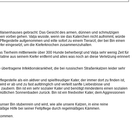
en Waisenhauses gebracht. Das Gesicht des armen, dünnen und schmutzigen
chen vorbei gehen. Valja wusste, wenn sie das Katerchen nicht aufnimmt, würde
flegestelle aufgenommen und eilte sofort zu einem Tierarzt, der bei Bin einen
 Kiefer eingesetzt, um die Kieferknochen zusammenzuhalten.
s Tierheim mittlerweile über 300 Hunde beherbergt und Valja sehr wenig Zeit für
latine aus seinem Kiefer entfernt und alles was noch an diese Verletzung erinnert
e übertragene Infektionskrankheit, die bei russischen Straßenkatzen leider sehr
stelle als ein aktiver und spielfreudiger Kater, der immer dort zu finden ist,
d er ab und zu fast aufdringlich und verteilt sanfte Liebesbisse und
zaubern. Bin ist ein sehr sozialer Kater und benötigt mindestens einen sozialen
mütlichen Sonnenbaden zurück. Bin ist ein friedvoller Kater, dem Aggressionen
 unser Bin stubenrein und wird, wie alle unsere Katzen, in eine reine
lmäßige Hilfe bei seiner Fellpflege durch regelmäßiges Kämmen.
d kommen.