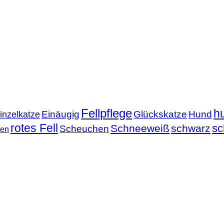
Fellpflege
h
Einäugig
Glückskatze
Hund
inzelkatze
rotes Fell
sc
Schneeweiß
schwarz
Scheuchen
nen