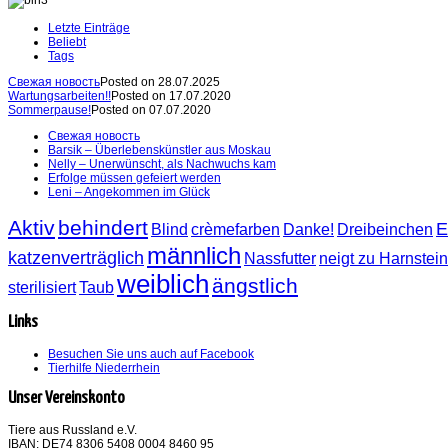
Letzte Einträge
Beliebt
Tags
Свежая новость
Posted on 28.07.2025
Wartungsarbeiten!!
Posted on 17.07.2020
Sommerpause!
Posted on 07.07.2020
Свежая новость
Barsik – Überlebenskünstler aus Moskau
Nelly – Unerwünscht, als Nachwuchs kam
Erfolge müssen gefeiert werden
Leni – Angekommen im Glück
Aktiv
behindert
E
Blind
crèmefarben
Danke!
Dreibeinchen
männlich
katzenverträglich
Nassfutter
neigt zu Harnstei
weiblich
ängstlich
sterilisiert
Taub
Links
Besuchen Sie uns auch auf Facebook
Tierhilfe Niederrhein
Unser Vereinskonto
Tiere aus Russland e.V.
IBAN: DE74 8306 5408 0004 8460 95