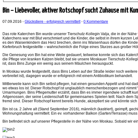
Bin – Liebevoller, aktiver Rotschopf sucht Zuhause mit K
07.09.2016 -
Glückstiere - erfolgreich vermittelt
-
0 Kommentare
Das rote Katerchen Bin wurde unserer Tierschutz-Kollegin Valja, die in der Nä
Katerchens war mit Blut verschmiert und die Kinder, die selbst in ihrem kurzen 
es den Waisenkindern das Herz brechen, denn ins Waisenhaus dürfen die Kinder ke
Kieferbruch festgestellte – wahrscheinlich die Folge eines Sturzes aus großer Hö
Die Genesung von Bin hat eine Weile gedauert, teilweise konnte sich das Katerc
die Pflege von kranken Katzen bleibt, bat sie unsere Moskauer Tierschutz-Kollegi
ist, dass Bins Zunge ein wenig aus seinem Mäulchen herausguckt.
In Moskau wurde festgestellt, dass Bins Leben auf der Straße leider noch weitere 
verbreitet ist), dagegen wurde er erfolgreich mit einem Antibiotikum behandelt.
Mittlerweile kann sich Bin selbst pflegen, hat einen gesunden Appetit und hat da
wo etwas los ist. Dieser Rotschopf ist unglaublich menschenbezogen und nimmt Vi
Umarmungen. Bins Pflegemutter erzählt, dass Bin es immer irgendwie schafft kuri
Artgenossen, der seine Leidenschaft für gemeinsames Spielen teilt. Nach dem Spi
fremd sind. Dieser Rotschopf kennt bereits Hunde, akzeptiert sie und könnte sich 
Bin ist ca. 2 Jahre alt (Stand September 2016), männlich (kastriert), geimpft, gec
Wohnungshaltung vermittelt. Ein ev. vorhandener Balkon (Garten/Terrasse) muss k
Bin befindet sich auf unserer Pflegestelle in der Nähe von Moskau. Sobald wir ei